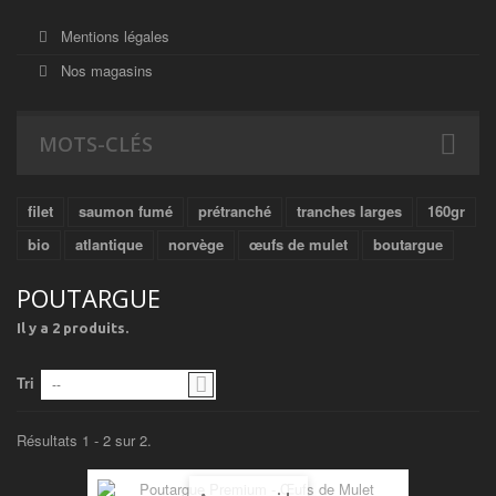
Mentions légales
Nos magasins
MOTS-CLÉS
filet
saumon fumé
prétranché
tranches larges
160gr
bio
atlantique
norvège
œufs de mulet
boutargue
POUTARGUE
Il y a 2 produits.
Tri
--
Résultats 1 - 2 sur 2.