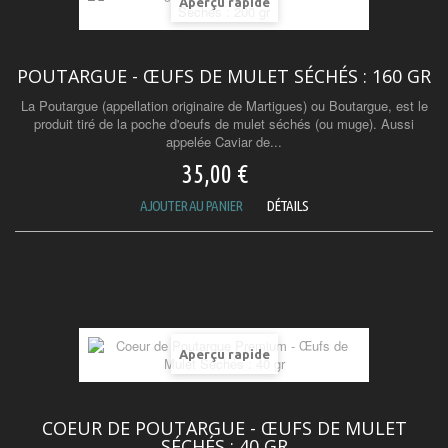
Aperçu rapide
POUTARGUE - ŒUFS DE MULET SÉCHÉS : 160 GR
La Poutargue (appellation originaire de Martigues) ou Boutargue, est le
produit tiré de la poche d'oeufs de mulet séchés (ou muge). Aussi
appelée Caviar de...
35,00 €
AJOUTER AU PANIER
DÉTAILS
Aperçu rapide
COEUR DE POUTARGUE - ŒUFS DE MULET
SÉCHÉS : 40 GR